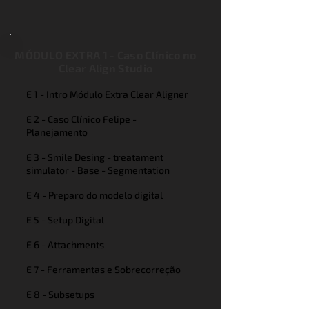
MÓDULO EXTRA 1 - Caso Clínico no
Clear Align Studio
E 1 - Intro Módulo Extra Clear Aligner
E 2 - Caso Clínico Felipe -
Planejamento
E 3 - Smile Desing - treatament
simulator - Base - Segmentation
E 4 - Preparo do modelo digital
E 5 - Setup Digital
E 6 - Attachments
E 7 - Ferramentas e Sobrecorreção
E 8 - Subsetups