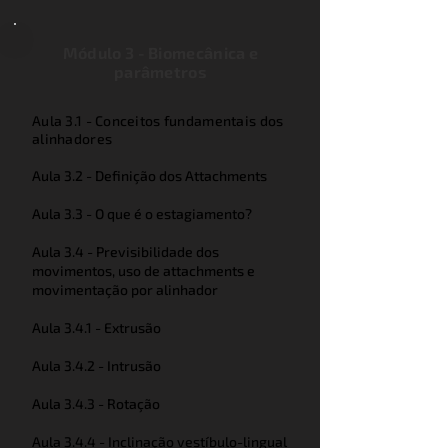
Módulo 3 - Biomecânica e
parâmetros
Aula 3.1 - Conceitos fundamentais dos
alinhadores
Aula 3.2 - Definição dos Attachments
Aula 3.3 - O que é o estagiamento?
Aula 3.4 - Previsibilidade dos
movimentos, uso de attachments e
movimentação por alinhador
Aula 3.4.1 - Extrusão
Aula 3.4.2 - Intrusão
Aula 3.4.3 - Rotação
Aula 3.4.4 - Inclinação vestíbulo-lingual