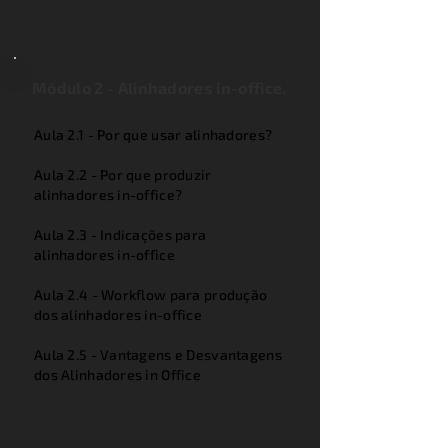
Módulo 2 - Alinhadores in-office.
Aula 2.1 - Por que usar alinhadores?
Aula 2.2 - Por que produzir
alinhadores in-office?
Aula 2.3 - Indicações para
alinhadores in-office
Aula 2.4 - Workflow para produção
dos alinhadores in-office
Aula 2.5 - Vantagens e Desvantagens
dos Alinhadores in Office