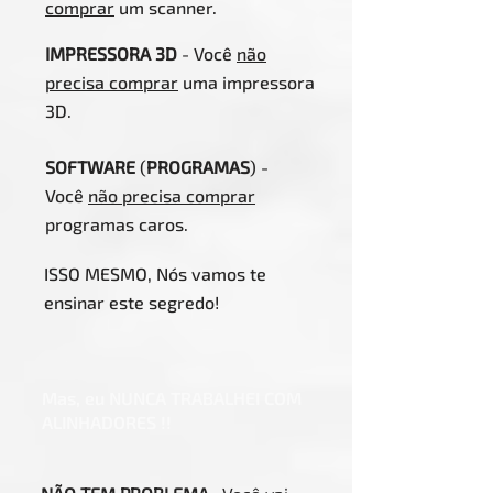
comprar
um scanner.
IMPRESSORA
3D
- Você
não
precisa comprar
uma impressora
3D.
SOFTWARE
(
PROGRAMAS
) -
Você
não precisa comprar
programas caros.
ISSO MESMO, Nós vamos te
ensinar este segredo!
Mas, eu NUNCA TRABALHEI COM
ALINHADORES !!