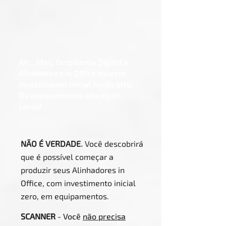
Ah... Mas, Ortodontia Digital e
Alinhadores in Office exigem
investimento inicial muito alto.
Os equipamentos são muito
caros!
NÃO É VERDADE
.
Você descobrirá
que é possível começar a
produzir seus Alinhadores in
Office, com investimento inicial
zero, em equipamentos.
SCANNER
- Você
não precisa