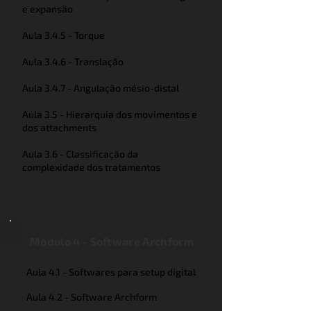
e expansão
Aula 3.4.5 - Torque
Aula 3.4.6 - Translação
Aula 3.4.7 - Angulação mésio-distal
Aula 3.5 - Hierarquia dos movimentos e
dos attachments
Aula 3.6 - Classificação da
complexidade dos tratamentos
Módulo 4 - Software Archform
Aula 4.1 - Softwares para setup digital
Aula 4.2 - Software Archform