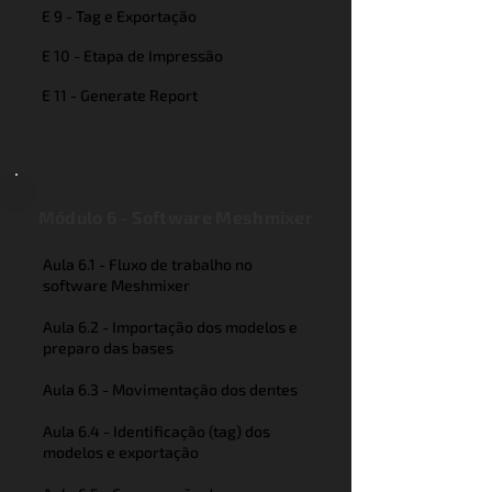
E 9 - Tag e Exportação
E 10 - Etapa de Impressão
E 11 - Generate Report
Módulo 6 - Software Meshmixer
Aula 6.1 - Fluxo de trabalho no
software Meshmixer
Aula 6.2 - Importação dos modelos e
preparo das bases
Aula 6.3 - Movimentação dos dentes
Aula 6.4 - Identificação (tag) dos
modelos e exportação