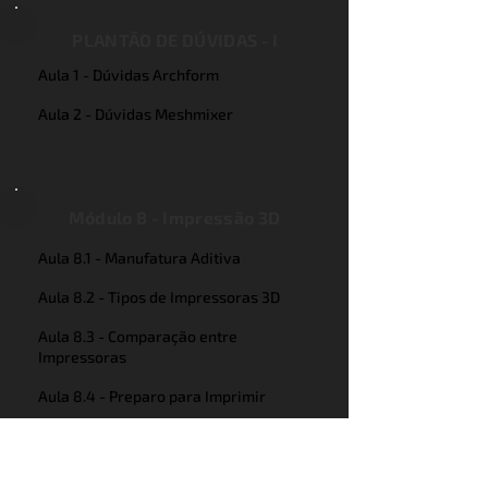
PLANTÃO DE DÚVIDAS - I
Aula 1 - Dúvidas Archform
Aula 2 - Dúvidas Meshmixer
Módulo 8 - Impressão 3D
Aula 8.1 - Manufatura Aditiva
Aula 8.2 - Tipos de Impressoras 3D
Aula 8.3 - Comparação entre
Impressoras
Aula 8.4 - Preparo para Imprimir
Aula 8.5 - Hands on Software de
Impressão