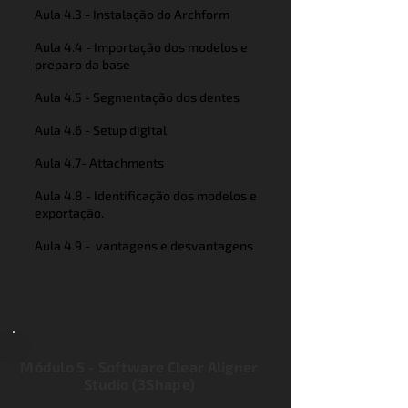
Aula 4.3 - Instalação do Archform
Aula 4.4 - Importação dos modelos e
preparo da base
Aula 4.5 - Segmentação dos dentes
Aula 4.6 - Setup digital
Aula 4.7- Attachments
Aula 4.8 - Identificação dos modelos e
exportação.
Aula 4.9 - vantagens e desvantagens
Módulo 5 - Software Clear Aligner
Studio (3Shape)