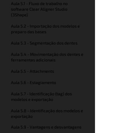
Aula 5.1 - Fluxo de trabalho no
software Clear Aligner Studio
(3Shape)
Aula 5.2 - Importação dos modelos e
preparo das bases
Aula 5.3 - Segmentação dos dentes
Aula 5.4 - Movimentação dos dentes e
ferramentas adicionais
Aula 5.5 - Attachments
Aula 5.6 - Estagiamento
Aula 5.7 - Identificação (tag) dos
modelos e exportação
Aula 5.8 - Identificação dos modelos e
exportação
Aula 5.9 - Vantagens e desvantagens