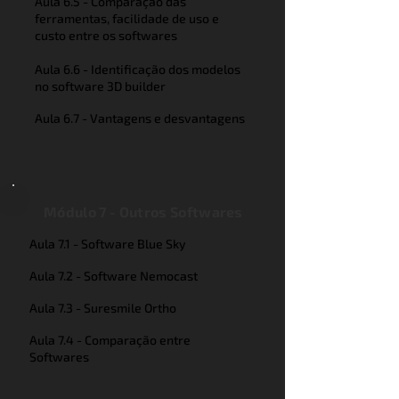
Aula 6.5 - Comparação das
ferramentas, facilidade de uso e
custo entre os softwares
Aula 6.6 - Identificação dos modelos
no software 3D builder
Aula 6.7 - Vantagens e desvantagens
Módulo 7 - Outros Softwares
Aula 7.1 - Software Blue Sky
Aula 7.2 - Software Nemocast
Aula 7.3 - Suresmile Ortho
Aula 7.4 - Comparação entre
Softwares