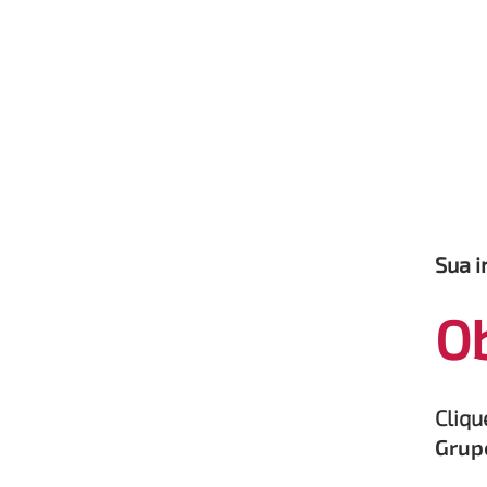
Sua i
Ob
Cliqu
Grup